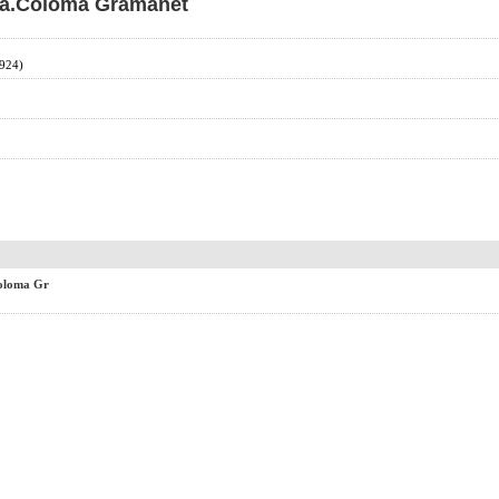
ta.Coloma Gramanet
8924)
oloma Gr