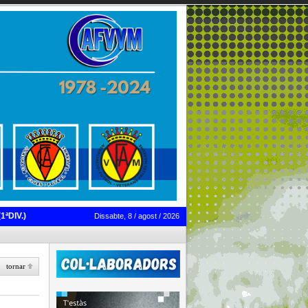
1ªDIV.)
Dissabte, 8 / agost / 2026
tornar