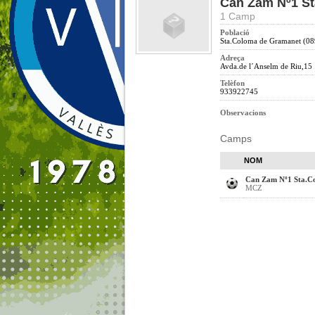
Can Zam Nº1 S
1 Camp
Població
Sta.Coloma de Gramanet (0
Adreça
Avda.de l´Anselm de Riu,15
Telèfon
933922745
Observacions
Camps
NOM
Can Zam Nº1 Sta.C
MCZ