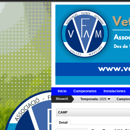
Inicio
Campeonatos
Instalaciones
Situació
Temporada:
2025
Campion
CAMP
Detall