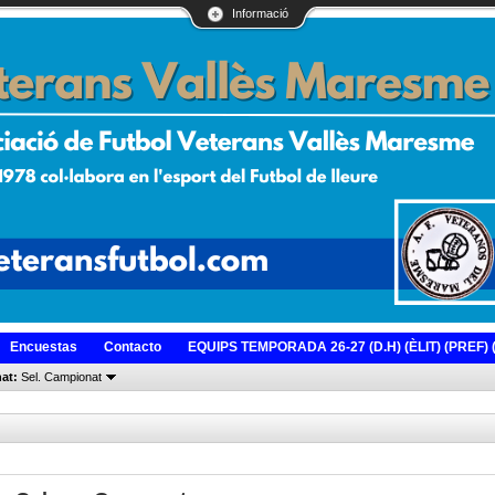
Informació
Encuestas
Contacto
EQUIPS TEMPORADA 26-27 (D.H) (ÈLIT) (PREF) (
at:
Sel. Campionat