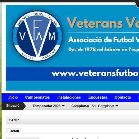
Inicio
Campeonatos
Instalaciones
Encuestas
Contacto
Situació
Temporada:
2025
Campionat:
Sel. Campionat
CAMP
Detall