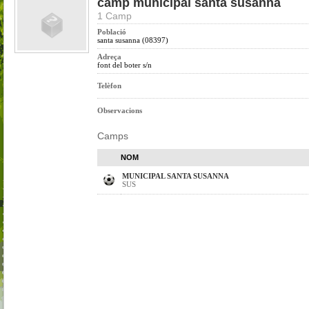
camp municipal santa susanna
1 Camp
Població
santa susanna (08397)
Adreça
font del boter s/n
Telèfon
Observacions
Camps
NOM
MUNICIPAL SANTA SUSANNA
SUS