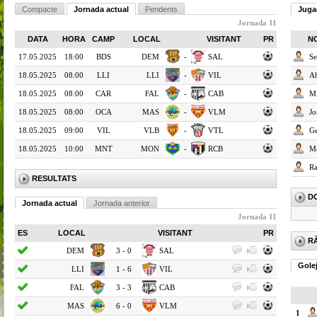
Compacte
Jornada actual
Pendents
Juga
Jornada 11
DATA
HORA
CAMP
LOCAL
VISITANT
PR
N
17.05.2025
18:00
BDS
DEM
-
SAL
Se
18.05.2025
08:00
LLI
LLI
-
VIL
Ah
18.05.2025
08:00
CAR
FAL
-
CAB
Mi
18.05.2025
08:00
OCA
MAS
-
VLM
Jo
18.05.2025
09:00
VIL
VLB
-
VTL
Ge
18.05.2025
10:00
MNT
MON
-
RCB
M
Ra
RESULTATS
D
Jornada actual
Jornada anterior
Jornada 11
ES
LOCAL
VISITANT
PR
R
DEM
3 - 0
SAL
Gole
LLI
1 - 6
VIL
FAL
3 - 3
CAB
MAS
6 - 0
VLM
1