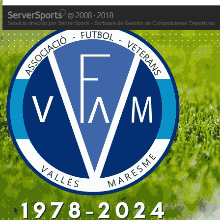
Servicio ofrecido por ServerSports - Software de Gestión de Competiciones Deportivas