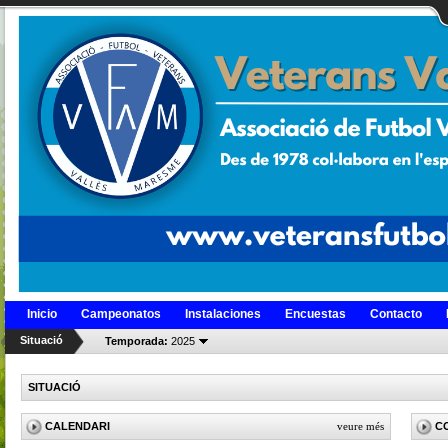
Inicio
Campeonatos
Instalaciones
Encuestas
Contacto
Situació
Temporada:
2025
SITUACIÓ
CALENDARI
veure més
C