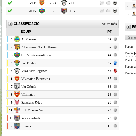
VLB
7 - 4
VTL
2
MON
0 - 0
RCB
3
CLASSIFICACIÓ
veure més
E
EQUIP
PT
Gene
1
At.Masnou
54
Partits
2
P.Demmus 71-CD.Masnou
52
Partits 
3
C.F.Montornés-Norte
44
Partits 
4
Las Faldes
37
Partits 
5
Vista Mar Legends
36
Partits 
6
Vilamajor-Berenjena
35
7
Vet.Cabrils
33
8
Vilamajor
29
9
Salesians JM23
28
10
U.E.Vilassar Vet.
26
11
Rocafonda-B
23
12
Llinars
19